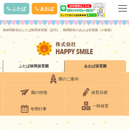
togg
ふたば
あおば
nav
南林間駅前のふたば林間保育園（認可）、鶴間駅前のあおば保育園（小規模）
ふたば林間
保育園
あおば
保育園
園のご案内
園の特徴
保育目標
一時保育
年間行事