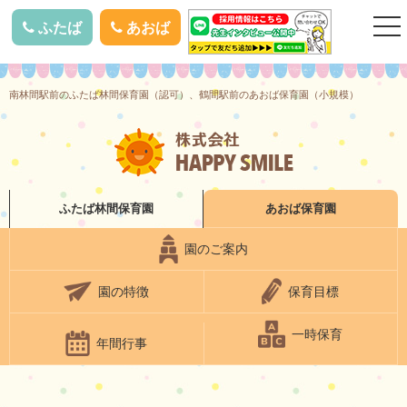
togg
ふたば
あおば
nav
南林間駅前のふたば林間保育園（認可）、鶴間駅前のあおば保育園（小規模）
ふたば林間
保育園
あおば
保育園
園のご案内
園の特徴
保育目標
一時保育
年間行事