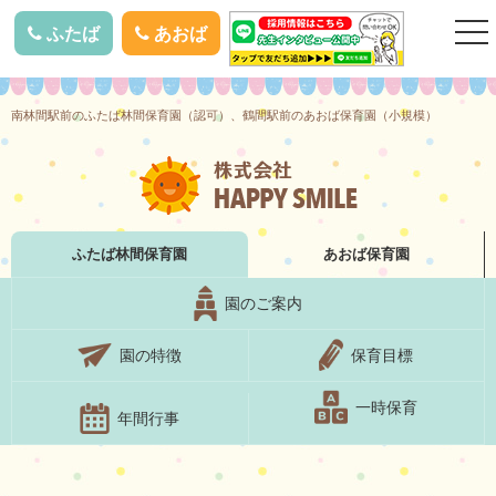
togg
ふたば
あおば
nav
南林間駅前のふたば林間保育園（認可）、鶴間駅前のあおば保育園（小規模）
ふたば林間
保育園
あおば
保育園
園のご案内
園の特徴
保育目標
一時保育
年間行事