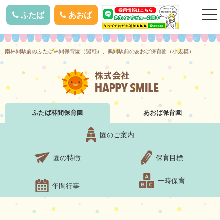
togg
ふたば
あおば
nav
南林間駅前のふたば林間保育園（認可）、鶴間駅前のあおば保育園（小規模）
ふたば林間
保育園
あおば
保育園
園のご案内
園の特徴
保育目標
一時保育
年間行事