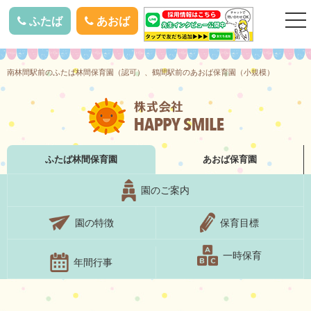
togg
ふたば
あおば
nav
南林間駅前のふたば林間保育園（認可）、鶴間駅前のあおば保育園（小規模）
ふたば林間
保育園
あおば
保育園
園のご案内
園の特徴
保育目標
一時保育
年間行事